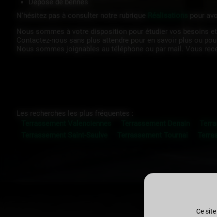
Dépose de bennes
N'hésitez pas à consulter notre rubrique
Réalisations
pour avo
Nous sommes à votre disposition pour étudier vos besoins et
Contactez-nous sans plus attendre pour en savoir plus ou pou
Nous sommes joignables au téléphone ou par mail. Vous recevr
Les recherches les plus fréquentes :
Terrassement Valenciennes
Terrassement Denain
Terr
Terrassement Saint-Saulve
Terrassement Tournai
Terra
Ce site