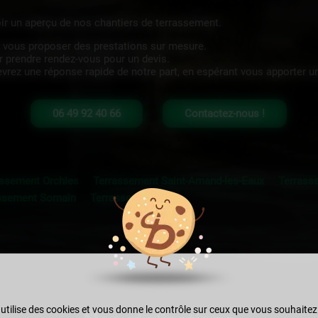
ir un aperçu de nos chantiers de terrassement.
 vous proposer des prestations sur mesure.
r prendre rendez-vous pour un devis.
ez une réponse rapide de notre part, en espérant vous apporter une
06 49 92 40 66
Contactez-nous !
assement Orchies
Terrassement Saint-Amand-les-Eaux
Terrass
ssement Somain
Terrassement Lille
 utilise des cookies et vous donne le contrôle sur ceux que vous souhaitez