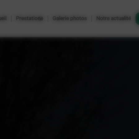
n Gardens Terrassement
-
2, rue du Pont, 59158 Maulde
-
06 49 92
eil
Prestations
Galerie photos
Notre actualité