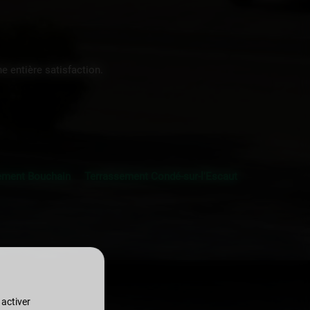
 entière satisfaction.
ement Bouchain
Terrassement Condé-sur-l'Escaut
 activer