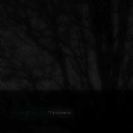
/
/
Accueil
Prestations
Terrassement